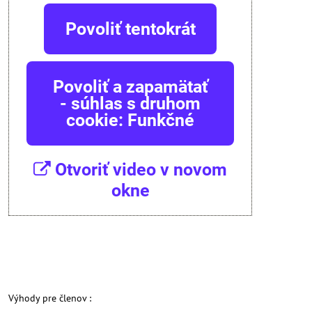
Povoliť tentokrát
Povoliť a zapamätať
- súhlas s druhom
cookie: Funkčné
Otvoriť video v novom
okne
Výhody pre členov :