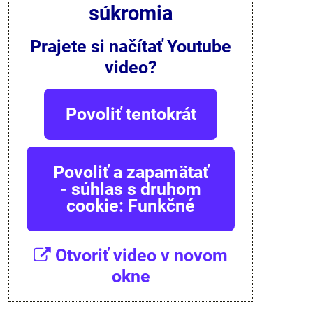
súkromia
Prajete si načítať Youtube
video?
Povoliť tentokrát
Povoliť a zapamätať
- súhlas s druhom
cookie: Funkčné
Otvoriť video v novom
okne