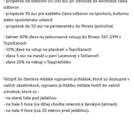
- príspevok od odborov 50-200 eur pri odchode na dôchodok člena
odborov
- príspevok 30 eur pre každého člena odborov na športovú, kultúrnu
alebo spoločenskú udalosť
- príspevok do 50 eur na permanentku do fitness (polročne)
- takmer 60% zľava na jednorazové vstupy do fitness 365 GYM v
Topoľčanoch
- 50% zľava na vstup na plaváreň v Topoľčanoch
- zľava 5 eur na masáž u pani Lacenovej v Solčanoch
- zľava 20% na nákup v Topprádielko
Vstúpiť do členstva môžete vypísaním prihlášok, ktoré sú dostupné v
našich zásobníkoch, vypísanú prihlášku môžete hodiť do našich
schránok, ktoré sú :
- na starej hale pod jedálňou
- na hale 3 hore (na dlhej chodbe smerom k ženským šatniam)
- na hale 4 hore (cca 20 metrov pred jedálňou).