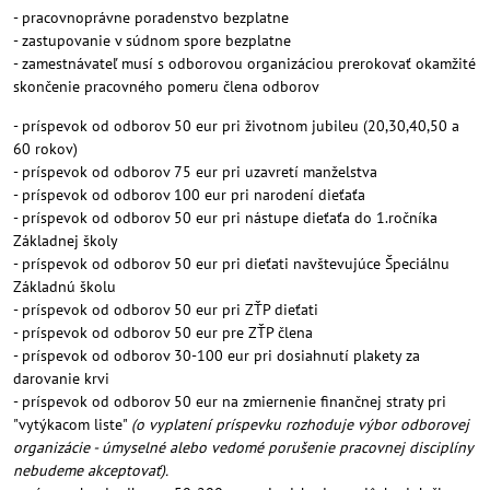
- pracovnoprávne poradenstvo bezplatne
- zastupovanie v súdnom spore bezplatne
- zamestnávateľ musí s odborovou organizáciou prerokovať okamžité
skončenie pracovného pomeru člena odborov
- príspevok od odborov 50 eur pri životnom jubileu (20,30,40,50 a
60 rokov)
- príspevok od odborov 75 eur pri uzavretí manželstva
- príspevok od odborov 100 eur pri narodení dieťaťa
- príspevok od odborov 50 eur pri nástupe dieťaťa do 1.ročníka
Základnej školy
- príspevok od odborov 50 eur pri dieťati navštevujúce Špeciálnu
Základnú školu
- príspevok od odborov 50 eur pri ZŤP dieťati
- príspevok od odborov 50 eur pre ZŤP člena
- príspevok od odborov 30-100 eur pri dosiahnutí plakety za
darovanie krvi
- príspevok od odborov 50 eur na zmiernenie finančnej straty pri
"vytýkacom liste"
(o vyplatení príspevku rozhoduje výbor odborovej
organizácie - úmyselné alebo vedomé porušenie pracovnej disciplíny
nebudeme akceptovať).