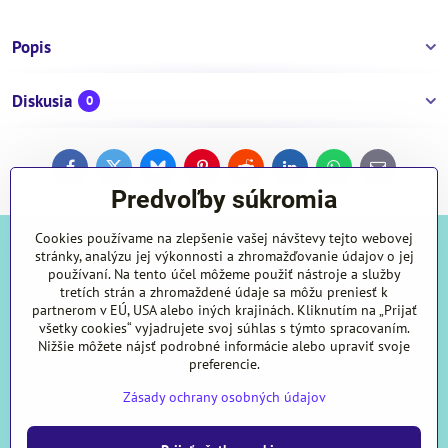
Popis
Diskusia
0
Facebook
Twitter
Bluesky
Pinterest
Reddit
LinkedIn
WhatsApp
E-
mail
Predvoľby súkromia
Cookies používame na zlepšenie vašej návštevy tejto webovej
stránky, analýzu jej výkonnosti a zhromažďovanie údajov o jej
používaní. Na tento účel môžeme použiť nástroje a služby
tretích strán a zhromaždené údaje sa môžu preniesť k
Made and constructed by Patrik Mrižo
partnerom v EÚ, USA alebo iných krajinách. Kliknutím na „Prijať
všetky cookies“ vyjadrujete svoj súhlas s týmto spracovaním.
email:
kovo.zkw@gmail.com
Nižšie môžete nájsť podrobné informácie alebo upraviť svoje
preferencie.
Zásady ochrany osobných údajov